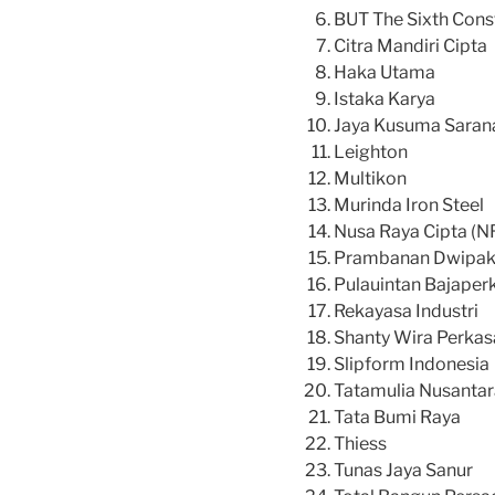
BUT The Sixth Con
Citra Mandiri Cipta
Haka Utama
Istaka Karya
Jaya Kusuma Saran
Leighton
Multikon
Murinda Iron Steel
Nusa Raya Cipta (N
Prambanan Dwipa
Pulauintan Bajaper
Rekayasa Industri
Shanty Wira Perkas
Slipform Indonesia
Tatamulia Nusantar
Tata Bumi Raya
Thiess
Tunas Jaya Sanur