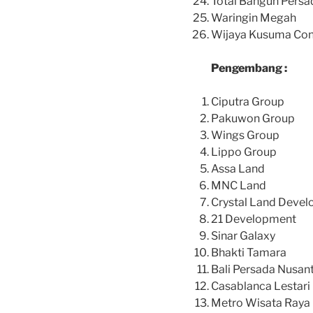
Total Bangun Persa
Waringin Megah
Wijaya Kusuma Con
Pengembang :
Ciputra Group
Pakuwon Group
Wings Group
Lippo Group
Assa Land
MNC Land
Crystal Land Deve
21 Development
Sinar Galaxy
Bhakti Tamara
Bali Persada Nusan
Casablanca Lestari
Metro Wisata Raya