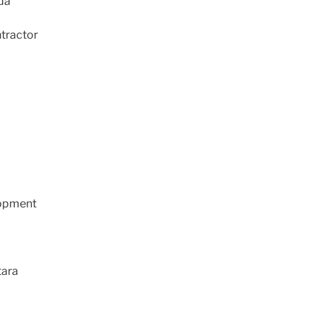
da
tractor
lopment
tara