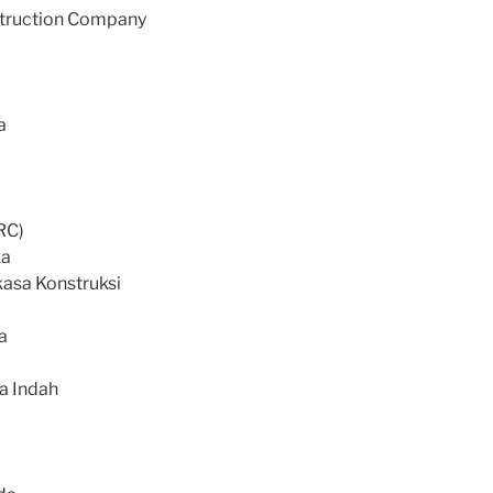
struction Company
a
RC)
ka
kasa Konstruksi
a
a Indah